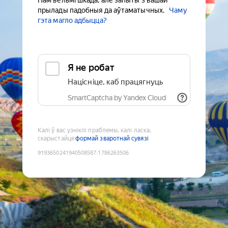
Нам вельмі шкада, але запыты з вашай
прылады падобныя да аўтаматычных.
Чаму
гэта магло адбыцца?
Я не робат
Націсніце, каб працягнуць
SmartCaptcha by Yandex Cloud
Калі ў вас узніклі праблемы, калі ласка,
скарыстайце
формай зваротнай сувязі
9193650241940508587
:
1786263506