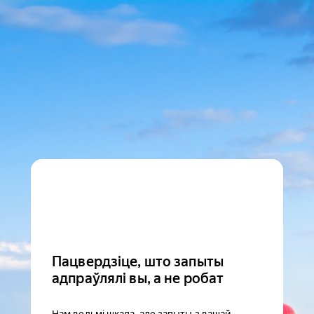
Пацвердзіце, што запыты
адпраўлялі вы, а не робат