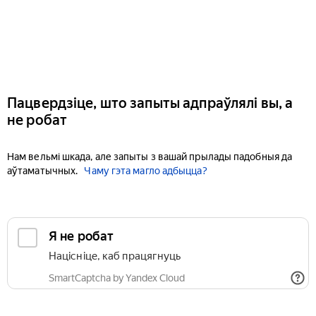
Пацвердзіце, што запыты адпраўлялі вы, а
не робат
Нам вельмі шкада, але запыты з вашай прылады падобныя да
аўтаматычных.
Чаму гэта магло адбыцца?
Я не робат
Націсніце, каб працягнуць
SmartCaptcha by Yandex Cloud