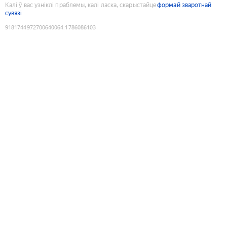
Калі ў вас узніклі праблемы, калі ласка, скарыстайце
формай зваротнай
сувязі
9181744972700640064
:
1786086103