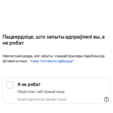
Пацвердзіце, што запыты адпраўлялі вы, а
не робат
Нам вельмі шкада, але запыты з вашай прылады падобныя да
аўтаматычных.
Чаму гэта магло адбыцца?
Я не робат
Націсніце, каб працягнуць
SmartCaptcha by Yandex Cloud