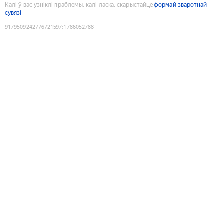
Калі ў вас узніклі праблемы, калі ласка, скарыстайце
формай зваротнай
сувязі
9179509242776721597
:
1786052788