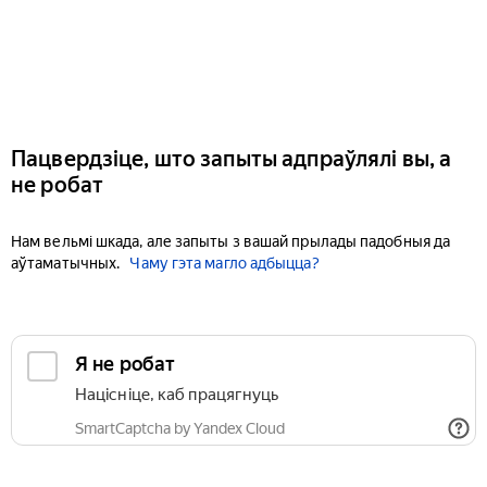
Пацвердзіце, што запыты адпраўлялі вы, а
не робат
Нам вельмі шкада, але запыты з вашай прылады падобныя да
аўтаматычных.
Чаму гэта магло адбыцца?
Я не робат
Націсніце, каб працягнуць
SmartCaptcha by Yandex Cloud