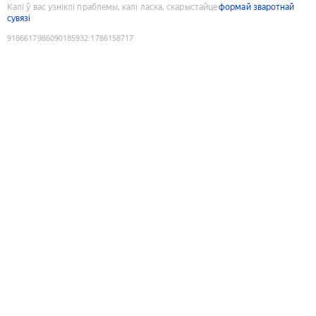
Калі ў вас узніклі праблемы, калі ласка, скарыстайце
формай зваротнай
сувязі
9186617986090185932
:
1786158717