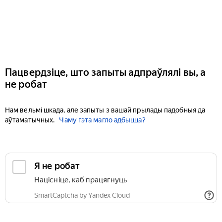
Пацвердзіце, што запыты адпраўлялі вы, а
не робат
Нам вельмі шкада, але запыты з вашай прылады падобныя да
аўтаматычных.
Чаму гэта магло адбыцца?
Я не робат
Націсніце, каб працягнуць
SmartCaptcha by Yandex Cloud