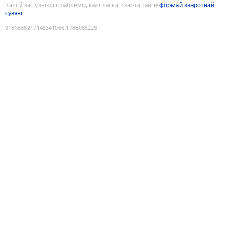
Калі ў вас узніклі праблемы, калі ласка, скарыстайце
формай зваротнай
сувязі
9181686217145341066
:
1786085228