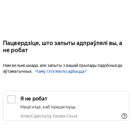
Пацвердзіце, што запыты адпраўлялі вы, а
не робат
Нам вельмі шкада, але запыты з вашай прылады падобныя да
аўтаматычных.
Чаму гэта магло адбыцца?
Я не робат
Націсніце, каб працягнуць
SmartCaptcha by Yandex Cloud