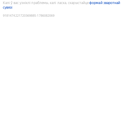
Калі ў вас узніклі праблемы, калі ласка, скарыстайце
формай зваротнай
сувязі
9181474221720369885
:
1786082069