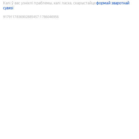
Калі ў вас узніклі праблемы, калі ласка, скарыстайце
формай зваротнай
сувязі
9179117836902885457
:
1786046956