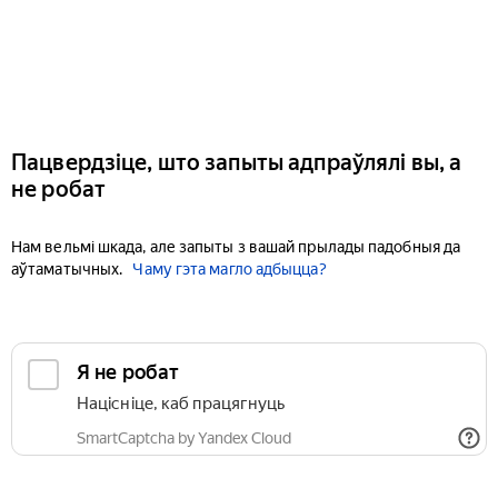
Пацвердзіце, што запыты адпраўлялі вы, а
не робат
Нам вельмі шкада, але запыты з вашай прылады падобныя да
аўтаматычных.
Чаму гэта магло адбыцца?
Я не робат
Націсніце, каб працягнуць
SmartCaptcha by Yandex Cloud