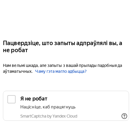
Пацвердзіце, што запыты адпраўлялі вы, а
не робат
Нам вельмі шкада, але запыты з вашай прылады падобныя да
аўтаматычных.
Чаму гэта магло адбыцца?
Я не робат
Націсніце, каб працягнуць
SmartCaptcha by Yandex Cloud