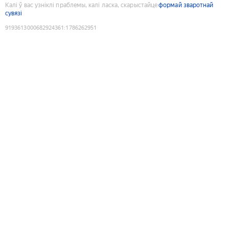
Калі ў вас узніклі праблемы, калі ласка, скарыстайце
формай зваротнай
сувязі
9193613000682924361
:
1786262951