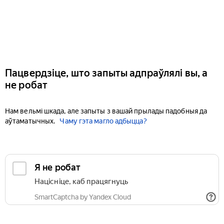
Пацвердзіце, што запыты адпраўлялі вы, а
не робат
Нам вельмі шкада, але запыты з вашай прылады падобныя да
аўтаматычных.
Чаму гэта магло адбыцца?
Я не робат
Націсніце, каб працягнуць
SmartCaptcha by Yandex Cloud