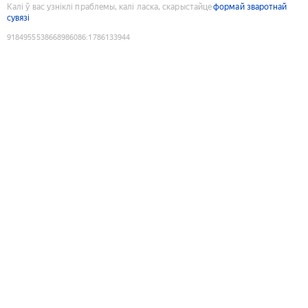
Калі ў вас узніклі праблемы, калі ласка, скарыстайце
формай зваротнай
сувязі
9184955538668986086
:
1786133944