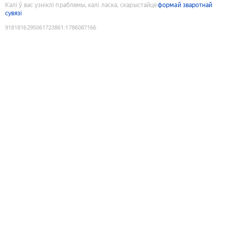
Калі ў вас узніклі праблемы, калі ласка, скарыстайце
формай зваротнай
сувязі
9181816295061723861
:
1786087166