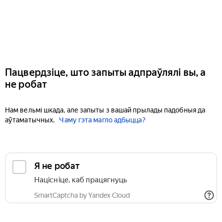
Пацвердзіце, што запыты адпраўлялі вы, а
не робат
Нам вельмі шкада, але запыты з вашай прылады падобныя да
аўтаматычных.
Чаму гэта магло адбыцца?
Я не робат
Націсніце, каб працягнуць
SmartCaptcha by Yandex Cloud