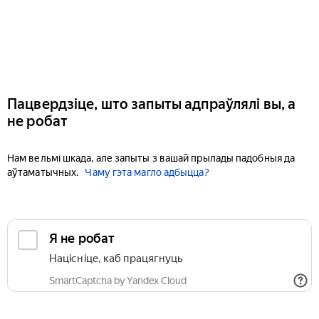
Пацвердзіце, што запыты адпраўлялі вы, а
не робат
Нам вельмі шкада, але запыты з вашай прылады падобныя да
аўтаматычных.
Чаму гэта магло адбыцца?
Я не робат
Націсніце, каб працягнуць
SmartCaptcha by Yandex Cloud