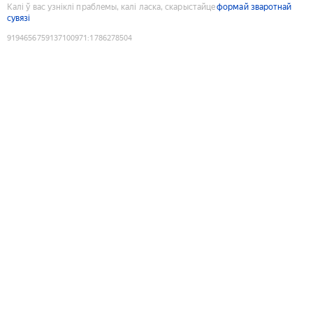
Калі ў вас узніклі праблемы, калі ласка, скарыстайце
формай зваротнай
сувязі
9194656759137100971
:
1786278504