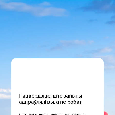
Пацвердзіце, што запыты
адпраўлялі вы, а не робат