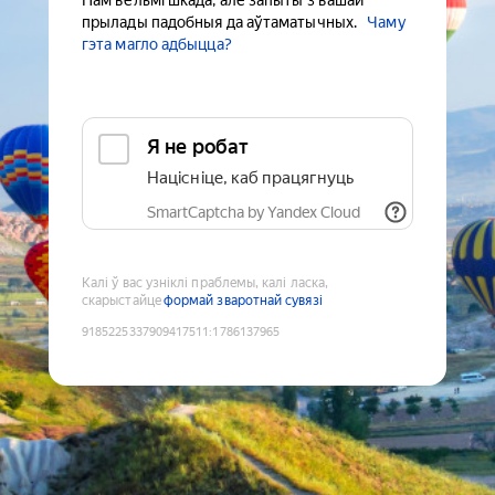
Нам вельмі шкада, але запыты з вашай
прылады падобныя да аўтаматычных.
Чаму
гэта магло адбыцца?
Я не робат
Націсніце, каб працягнуць
SmartCaptcha by Yandex Cloud
Калі ў вас узніклі праблемы, калі ласка,
скарыстайце
формай зваротнай сувязі
9185225337909417511
:
1786137965