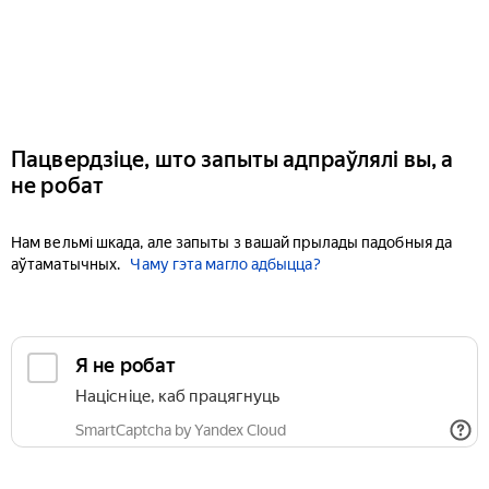
Пацвердзіце, што запыты адпраўлялі вы, а
не робат
Нам вельмі шкада, але запыты з вашай прылады падобныя да
аўтаматычных.
Чаму гэта магло адбыцца?
Я не робат
Націсніце, каб працягнуць
SmartCaptcha by Yandex Cloud