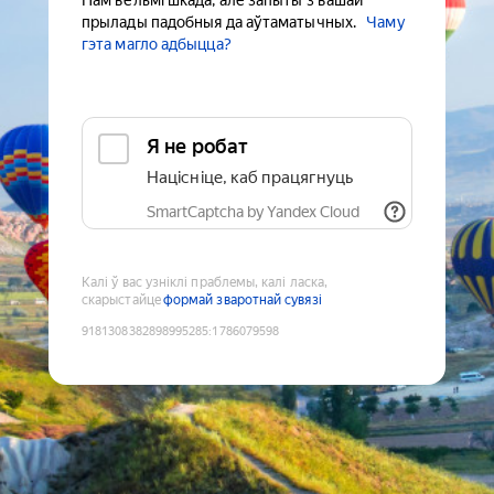
Нам вельмі шкада, але запыты з вашай
прылады падобныя да аўтаматычных.
Чаму
гэта магло адбыцца?
Я не робат
Націсніце, каб працягнуць
SmartCaptcha by Yandex Cloud
Калі ў вас узніклі праблемы, калі ласка,
скарыстайце
формай зваротнай сувязі
9181308382898995285
:
1786079598