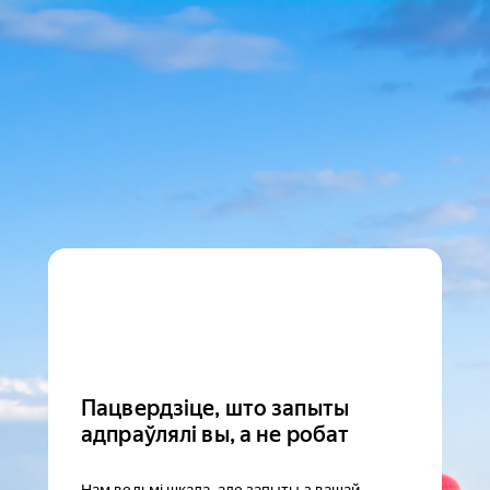
Пацвердзіце, што запыты
адпраўлялі вы, а не робат