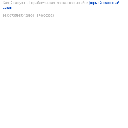
Калі ў вас узніклі праблемы, калі ласка, скарыстайце
формай зваротнай
сувязі
9193673591531399841
:
1786263853