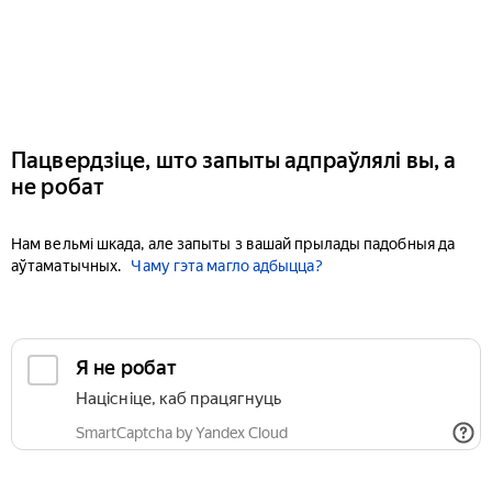
Пацвердзіце, што запыты адпраўлялі вы, а
не робат
Нам вельмі шкада, але запыты з вашай прылады падобныя да
аўтаматычных.
Чаму гэта магло адбыцца?
Я не робат
Націсніце, каб працягнуць
SmartCaptcha by Yandex Cloud