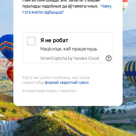
Нам вельмі шкада, але запыты з вашай
прылады падобныя да аўтаматычных.
Чаму
гэта магло адбыцца?
Я не робат
Націсніце, каб працягнуць
SmartCaptcha by Yandex Cloud
Калі ў вас узніклі праблемы, калі ласка,
скарыстайце
формай зваротнай сувязі
9178492704681406861
:
1786037641