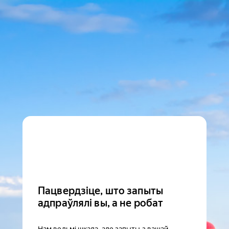
Пацвердзіце, што запыты
адпраўлялі вы, а не робат