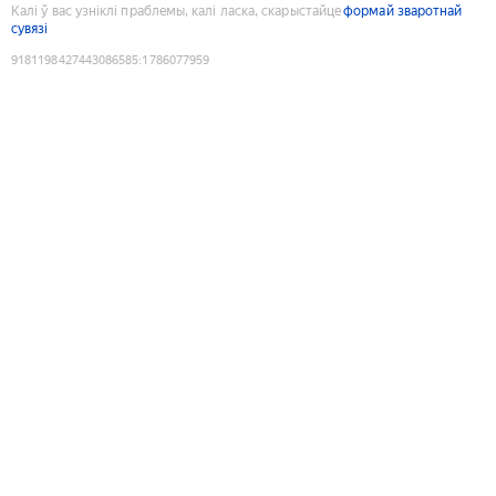
Калі ў вас узніклі праблемы, калі ласка, скарыстайце
формай зваротнай
сувязі
9181198427443086585
:
1786077959