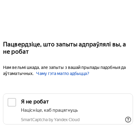
Пацвердзіце, што запыты адпраўлялі вы, а
не робат
Нам вельмі шкада, але запыты з вашай прылады падобныя да
аўтаматычных.
Чаму гэта магло адбыцца?
Я не робат
Націсніце, каб працягнуць
SmartCaptcha by Yandex Cloud