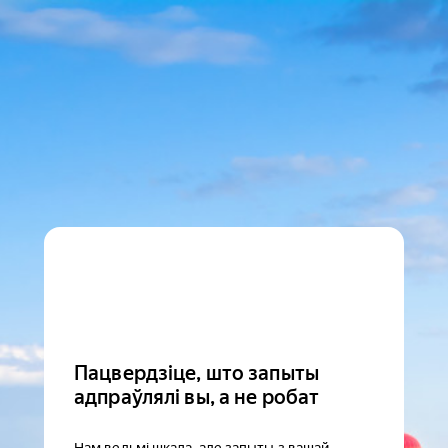
Пацвердзіце, што запыты
адпраўлялі вы, а не робат