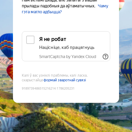
Нам вельмі шкада, але запыты з вашай
прылады падобныя да аўтаматычных.
Чаму
гэта магло адбыцца?
Я не робат
Націсніце, каб працягнуць
SmartCaptcha by Yandex Cloud
Калі ў вас узніклі праблемы, калі ласка,
скарыстайце
формай зваротнай сувязі
9189739486515216214
:
1786205231