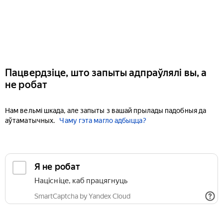
Пацвердзіце, што запыты адпраўлялі вы, а
не робат
Нам вельмі шкада, але запыты з вашай прылады падобныя да
аўтаматычных.
Чаму гэта магло адбыцца?
Я не робат
Націсніце, каб працягнуць
SmartCaptcha by Yandex Cloud