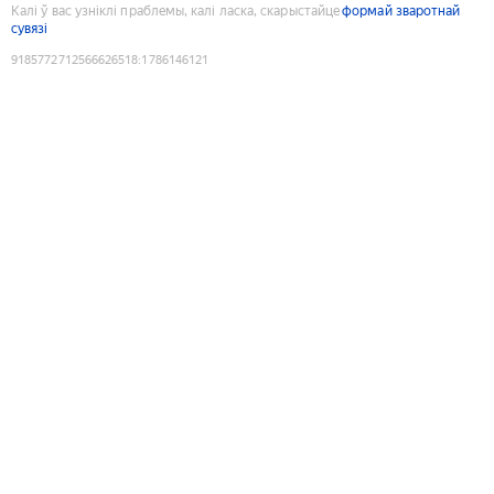
Калі ў вас узніклі праблемы, калі ласка, скарыстайце
формай зваротнай
сувязі
9185772712566626518
:
1786146121