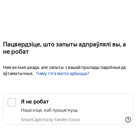
Пацвердзіце, што запыты адпраўлялі вы, а
не робат
Нам вельмі шкада, але запыты з вашай прылады падобныя да
аўтаматычных.
Чаму гэта магло адбыцца?
Я не робат
Націсніце, каб працягнуць
SmartCaptcha by Yandex Cloud