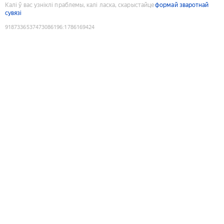
Калі ў вас узніклі праблемы, калі ласка, скарыстайце
формай зваротнай
сувязі
9187336537473086196
:
1786169424