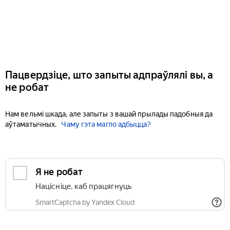
Пацвердзіце, што запыты адпраўлялі вы, а
не робат
Нам вельмі шкада, але запыты з вашай прылады падобныя да
аўтаматычных.
Чаму гэта магло адбыцца?
Я не робат
Націсніце, каб працягнуць
SmartCaptcha by Yandex Cloud