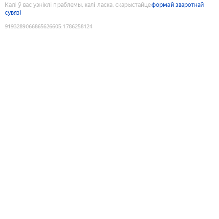
Калі ў вас узніклі праблемы, калі ласка, скарыстайце
формай зваротнай
сувязі
9193289066865626605
:
1786258124