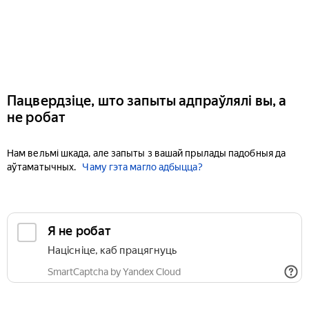
Пацвердзіце, што запыты адпраўлялі вы, а
не робат
Нам вельмі шкада, але запыты з вашай прылады падобныя да
аўтаматычных.
Чаму гэта магло адбыцца?
Я не робат
Націсніце, каб працягнуць
SmartCaptcha by Yandex Cloud