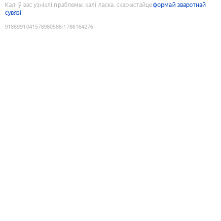
Калі ў вас узніклі праблемы, калі ласка, скарыстайце
формай зваротнай
сувязі
9186991041578980586
:
1786164276