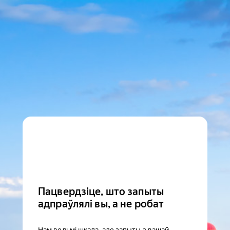
Пацвердзіце, што запыты
адпраўлялі вы, а не робат