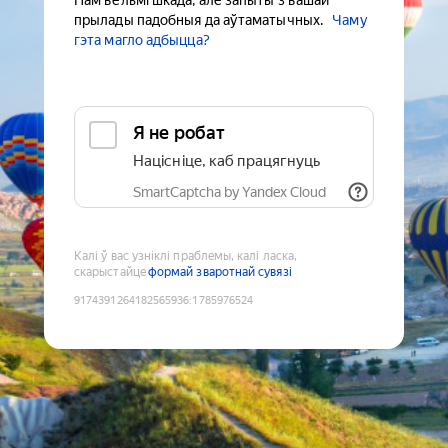
Нам вельмі шкада, але запыты з вашай
прылады падобныя да аўтаматычных.
Чаму
гэта магло адбыцца?
Я не робат
Націсніце, каб працягнуць
SmartCaptcha by Yandex Cloud
Калі ў вас узніклі праблемы, калі ласка,
скарыстайце
формай зваротнай сувязі
9174391264182565936
:
1785976524