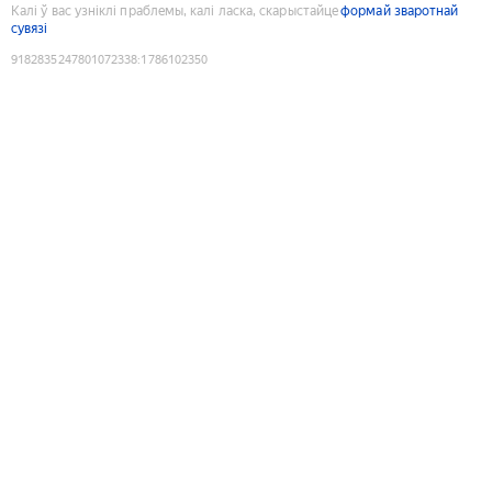
Калі ў вас узніклі праблемы, калі ласка, скарыстайце
формай зваротнай
сувязі
9182835247801072338
:
1786102350