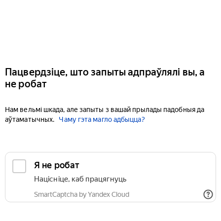
Пацвердзіце, што запыты адпраўлялі вы, а
не робат
Нам вельмі шкада, але запыты з вашай прылады падобныя да
аўтаматычных.
Чаму гэта магло адбыцца?
Я не робат
Націсніце, каб працягнуць
SmartCaptcha by Yandex Cloud