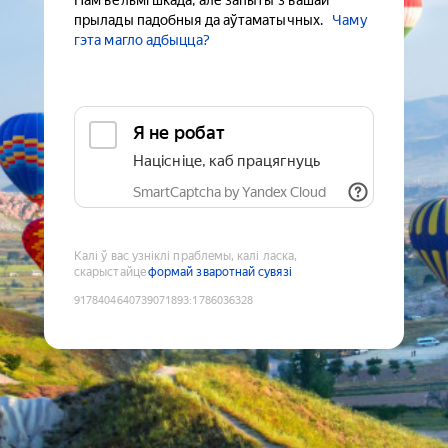
Нам вельмі шкада, але запыты з вашай
прылады падобныя да аўтаматычных.
Чаму
гэта магло адбыцца?
Я не робат
Націсніце, каб працягнуць
SmartCaptcha by Yandex Cloud
Калі ў вас узніклі праблемы, калі ласка,
скарыстайце
формай зваротнай сувязі
9178404640739071893
:
1786036328