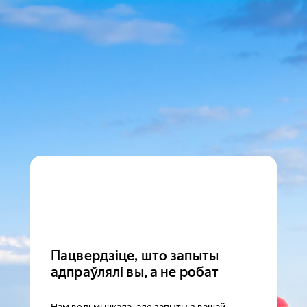
Пацвердзіце, што запыты
адпраўлялі вы, а не робат