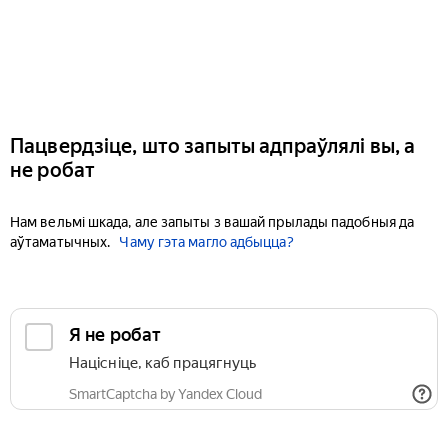
Пацвердзіце, што запыты адпраўлялі вы, а
не робат
Нам вельмі шкада, але запыты з вашай прылады падобныя да
аўтаматычных.
Чаму гэта магло адбыцца?
Я не робат
Націсніце, каб працягнуць
SmartCaptcha by Yandex Cloud