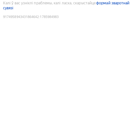
Калі ў вас узніклі праблемы, калі ласка, скарыстайце
формай зваротнай
сувязі
9174958943431864642
:
1785984983