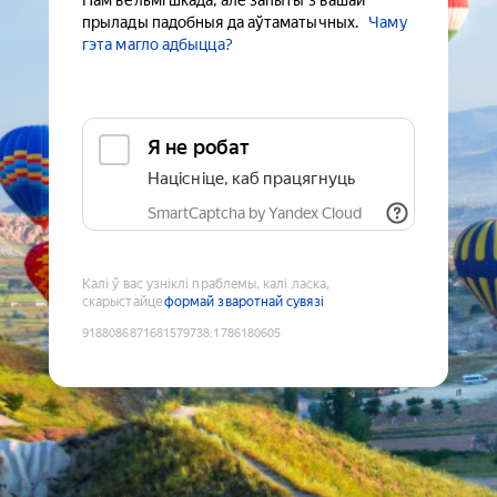
Нам вельмі шкада, але запыты з вашай
прылады падобныя да аўтаматычных.
Чаму
гэта магло адбыцца?
Я не робат
Націсніце, каб працягнуць
SmartCaptcha by Yandex Cloud
Калі ў вас узніклі праблемы, калі ласка,
скарыстайце
формай зваротнай сувязі
9188086871681579738
:
1786180605