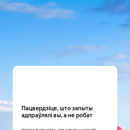
Пацвердзіце, што запыты
адпраўлялі вы, а не робат