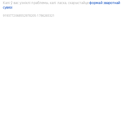
Калі ў вас узніклі праблемы, калі ласка, скарыстайце
формай зваротнай
сувязі
9193772068552978205
:
1786265321