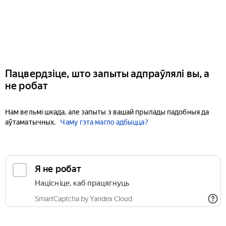
Пацвердзіце, што запыты адпраўлялі вы, а
не робат
Нам вельмі шкада, але запыты з вашай прылады падобныя да
аўтаматычных.
Чаму гэта магло адбыцца?
Я не робат
Націсніце, каб працягнуць
SmartCaptcha by Yandex Cloud