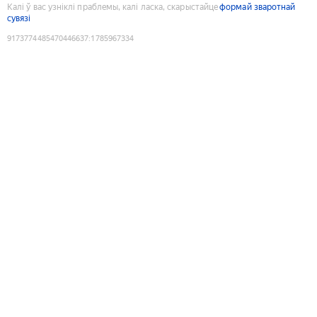
Калі ў вас узніклі праблемы, калі ласка, скарыстайце
формай зваротнай
сувязі
9173774485470446637
:
1785967334