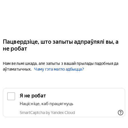
Пацвердзіце, што запыты адпраўлялі вы, а
не робат
Нам вельмі шкада, але запыты з вашай прылады падобныя да
аўтаматычных.
Чаму гэта магло адбыцца?
Я не робат
Націсніце, каб працягнуць
SmartCaptcha by Yandex Cloud