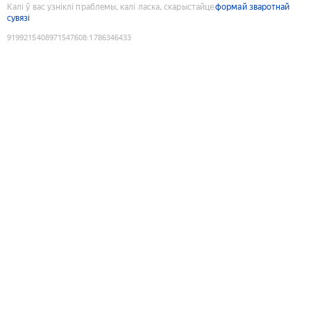
Калі ў вас узніклі праблемы, калі ласка, скарыстайце
формай зваротнай
сувязі
9199215408971547608
:
1786346433