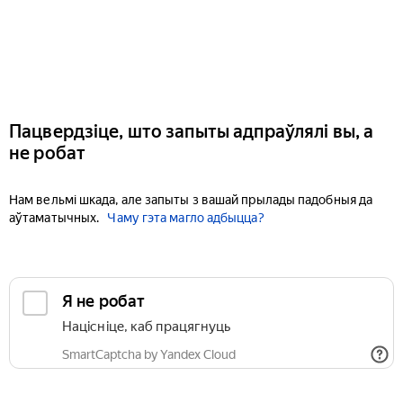
Пацвердзіце, што запыты адпраўлялі вы, а
не робат
Нам вельмі шкада, але запыты з вашай прылады падобныя да
аўтаматычных.
Чаму гэта магло адбыцца?
Я не робат
Націсніце, каб працягнуць
SmartCaptcha by Yandex Cloud