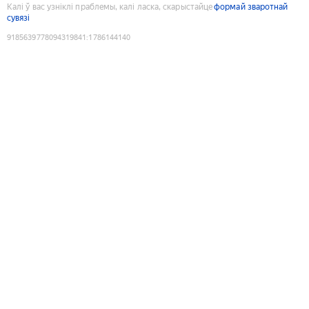
Калі ў вас узніклі праблемы, калі ласка, скарыстайце
формай зваротнай
сувязі
9185639778094319841
:
1786144140