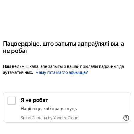
Пацвердзіце, што запыты адпраўлялі вы, а
не робат
Нам вельмі шкада, але запыты з вашай прылады падобныя да
аўтаматычных.
Чаму гэта магло адбыцца?
Я не робат
Націсніце, каб працягнуць
SmartCaptcha by Yandex Cloud