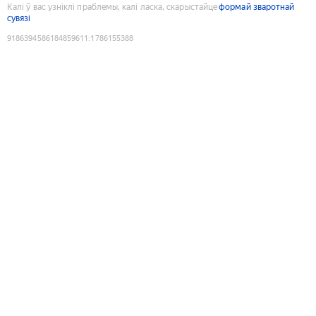
Калі ў вас узніклі праблемы, калі ласка, скарыстайце
формай зваротнай
сувязі
9186394586184859611
:
1786155388