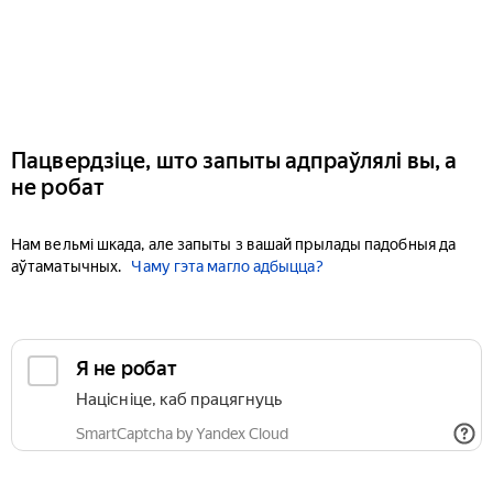
Пацвердзіце, што запыты адпраўлялі вы, а
не робат
Нам вельмі шкада, але запыты з вашай прылады падобныя да
аўтаматычных.
Чаму гэта магло адбыцца?
Я не робат
Націсніце, каб працягнуць
SmartCaptcha by Yandex Cloud