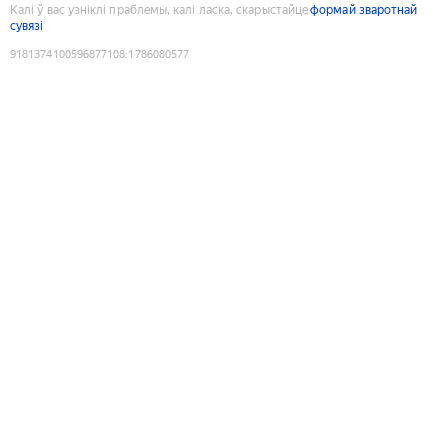
Калі ў вас узніклі праблемы, калі ласка, скарыстайце
формай зваротнай
сувязі
9181374100596877108
:
1786080577