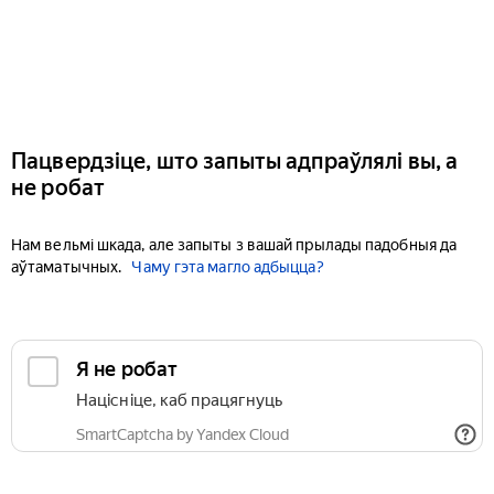
Пацвердзіце, што запыты адпраўлялі вы, а
не робат
Нам вельмі шкада, але запыты з вашай прылады падобныя да
аўтаматычных.
Чаму гэта магло адбыцца?
Я не робат
Націсніце, каб працягнуць
SmartCaptcha by Yandex Cloud