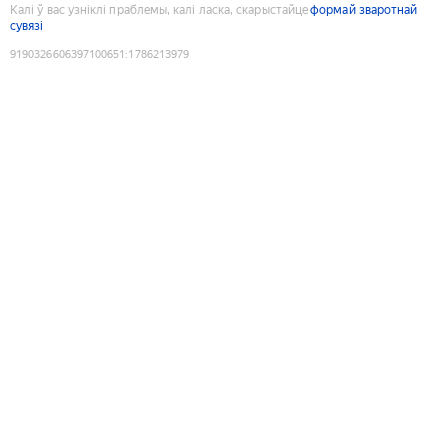
Калі ў вас узніклі праблемы, калі ласка, скарыстайце
формай зваротнай
сувязі
9190326606397100651
:
1786213979