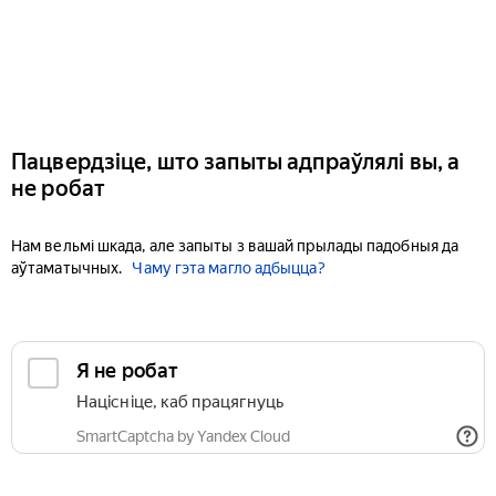
Пацвердзіце, што запыты адпраўлялі вы, а
не робат
Нам вельмі шкада, але запыты з вашай прылады падобныя да
аўтаматычных.
Чаму гэта магло адбыцца?
Я не робат
Націсніце, каб працягнуць
SmartCaptcha by Yandex Cloud