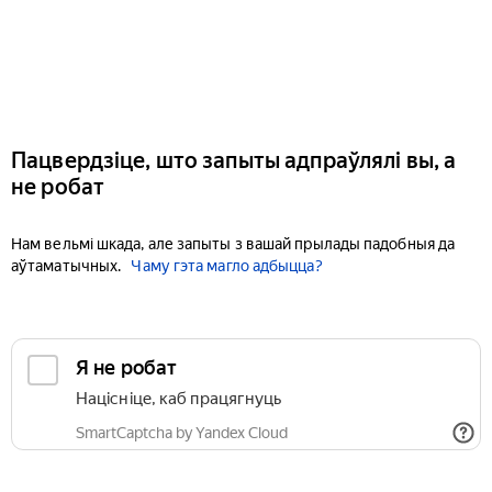
Пацвердзіце, што запыты адпраўлялі вы, а
не робат
Нам вельмі шкада, але запыты з вашай прылады падобныя да
аўтаматычных.
Чаму гэта магло адбыцца?
Я не робат
Націсніце, каб працягнуць
SmartCaptcha by Yandex Cloud