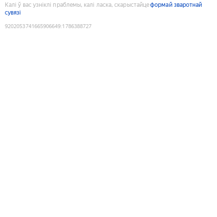
Калі ў вас узніклі праблемы, калі ласка, скарыстайце
формай зваротнай
сувязі
9202053741665906649
:
1786388727