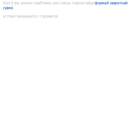
Калі ў вас узніклі праблемы, калі ласка, скарыстайце
формай зваротнай
сувязі
9175841764563664751
:
1785998139