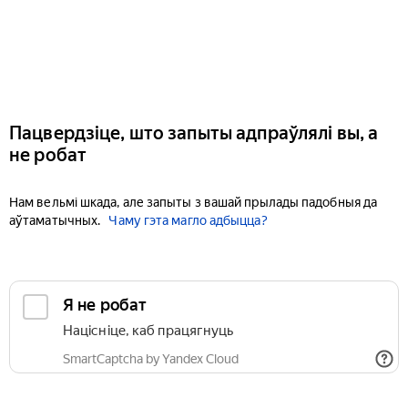
Пацвердзіце, што запыты адпраўлялі вы, а
не робат
Нам вельмі шкада, але запыты з вашай прылады падобныя да
аўтаматычных.
Чаму гэта магло адбыцца?
Я не робат
Націсніце, каб працягнуць
SmartCaptcha by Yandex Cloud