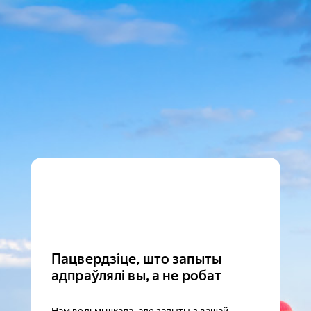
Пацвердзіце, што запыты
адпраўлялі вы, а не робат