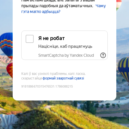
Нам вельмі шкада, але запыты з вашай
прылады падобныя да аўтаматычных.
Чаму
гэта магло адбыцца?
Я не робат
Націсніце, каб працягнуць
SmartCaptcha by Yandex Cloud
Калі ў вас узніклі праблемы, калі ласка,
скарыстайце
формай зваротнай сувязі
9181886670315476531
:
1786088215