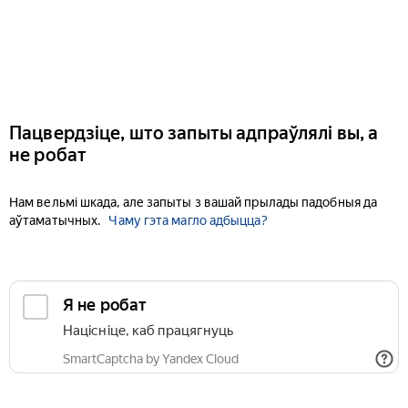
Пацвердзіце, што запыты адпраўлялі вы, а
не робат
Нам вельмі шкада, але запыты з вашай прылады падобныя да
аўтаматычных.
Чаму гэта магло адбыцца?
Я не робат
Націсніце, каб працягнуць
SmartCaptcha by Yandex Cloud