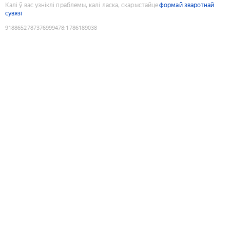
Калі ў вас узніклі праблемы, калі ласка, скарыстайце
формай зваротнай
сувязі
9188652787376999478
:
1786189038