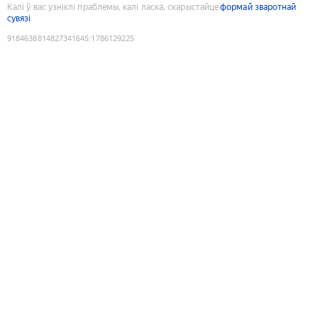
Калі ў вас узніклі праблемы, калі ласка, скарыстайце
формай зваротнай
сувязі
9184638814827341645
:
1786129225