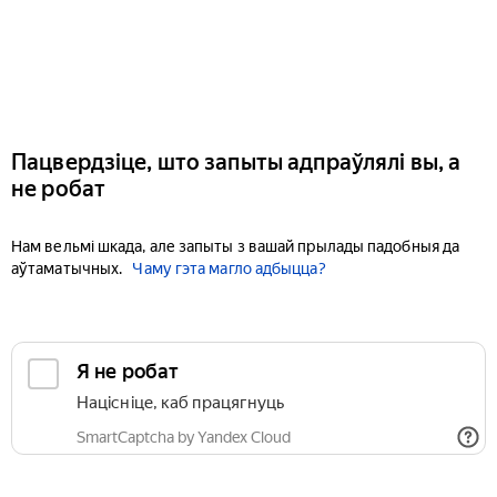
Пацвердзіце, што запыты адпраўлялі вы, а
не робат
Нам вельмі шкада, але запыты з вашай прылады падобныя да
аўтаматычных.
Чаму гэта магло адбыцца?
Я не робат
Націсніце, каб працягнуць
SmartCaptcha by Yandex Cloud