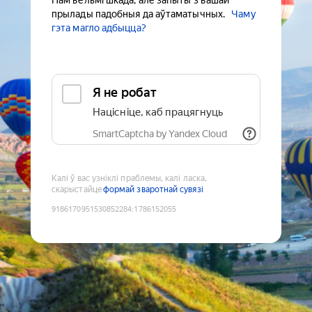
Нам вельмі шкада, але запыты з вашай
прылады падобныя да аўтаматычных.
Чаму
гэта магло адбыцца?
Я не робат
Націсніце, каб працягнуць
SmartCaptcha by Yandex Cloud
Калі ў вас узніклі праблемы, калі ласка,
скарыстайце
формай зваротнай сувязі
9186170951530852284
:
1786152055