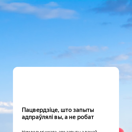
Пацвердзіце, што запыты
адпраўлялі вы, а не робат