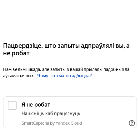
Пацвердзіце, што запыты адпраўлялі вы, а
не робат
Нам вельмі шкада, але запыты з вашай прылады падобныя да
аўтаматычных.
Чаму гэта магло адбыцца?
Я не робат
Націсніце, каб працягнуць
SmartCaptcha by Yandex Cloud