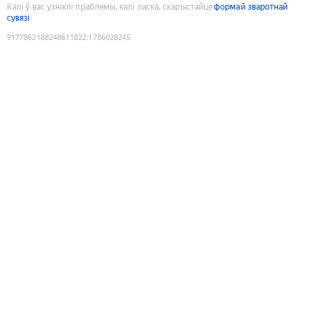
Калі ў вас узніклі праблемы, калі ласка, скарыстайце
формай зваротнай
сувязі
9177862188248611822
:
1786028245