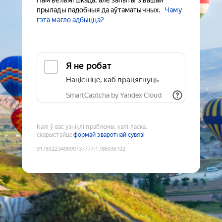
Нам вельмі шкада, але запыты з вашай
прылады падобныя да аўтаматычных.
Чаму
гэта магло адбыцца?
Я не робат
Націсніце, каб працягнуць
SmartCaptcha by Yandex Cloud
Калі ў вас узніклі праблемы, калі ласка,
скарыстайце
формай зваротнай сувязі
9178322349099737777
:
1786035102