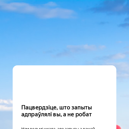
Пацвердзіце, што запыты
адпраўлялі вы, а не робат