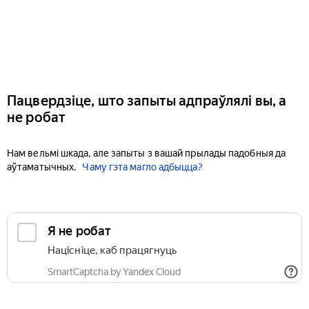
Пацвердзіце, што запыты адпраўлялі вы, а
не робат
Нам вельмі шкада, але запыты з вашай прылады падобныя да
аўтаматычных.
Чаму гэта магло адбыцца?
Я не робат
Націсніце, каб працягнуць
SmartCaptcha by Yandex Cloud