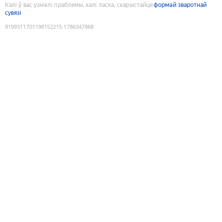
Калі ў вас узніклі праблемы, калі ласка, скарыстайце
формай зваротнай
сувязі
9199311701198152215
:
1786347868