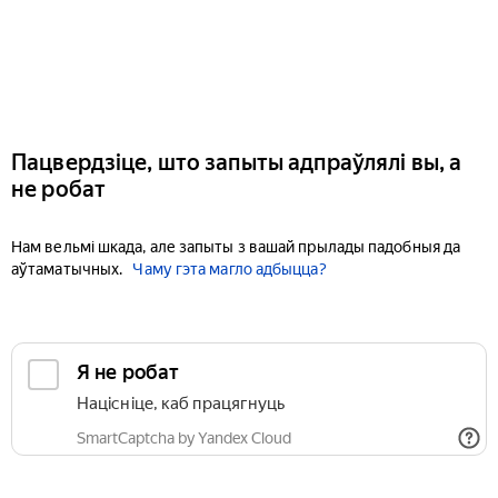
Пацвердзіце, што запыты адпраўлялі вы, а
не робат
Нам вельмі шкада, але запыты з вашай прылады падобныя да
аўтаматычных.
Чаму гэта магло адбыцца?
Я не робат
Націсніце, каб працягнуць
SmartCaptcha by Yandex Cloud