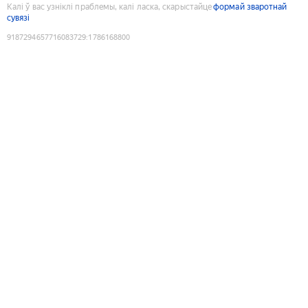
Калі ў вас узніклі праблемы, калі ласка, скарыстайце
формай зваротнай
сувязі
9187294657716083729
:
1786168800