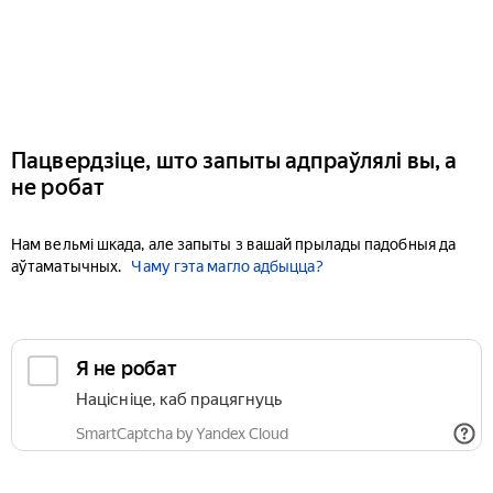
Пацвердзіце, што запыты адпраўлялі вы, а
не робат
Нам вельмі шкада, але запыты з вашай прылады падобныя да
аўтаматычных.
Чаму гэта магло адбыцца?
Я не робат
Націсніце, каб працягнуць
SmartCaptcha by Yandex Cloud