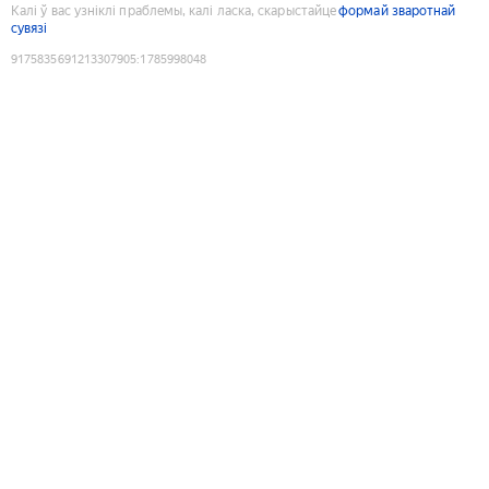
Калі ў вас узніклі праблемы, калі ласка, скарыстайце
формай зваротнай
сувязі
9175835691213307905
:
1785998048