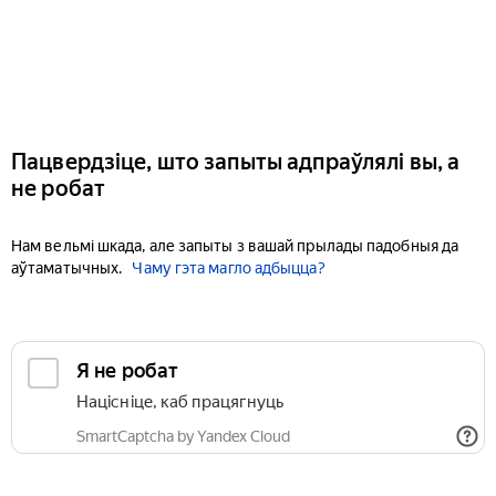
Пацвердзіце, што запыты адпраўлялі вы, а
не робат
Нам вельмі шкада, але запыты з вашай прылады падобныя да
аўтаматычных.
Чаму гэта магло адбыцца?
Я не робат
Націсніце, каб працягнуць
SmartCaptcha by Yandex Cloud