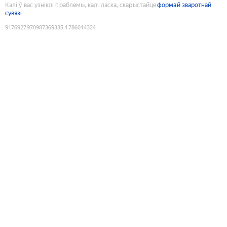
Калі ў вас узніклі праблемы, калі ласка, скарыстайце
формай зваротнай
сувязі
9176927970987369335
:
1786014324