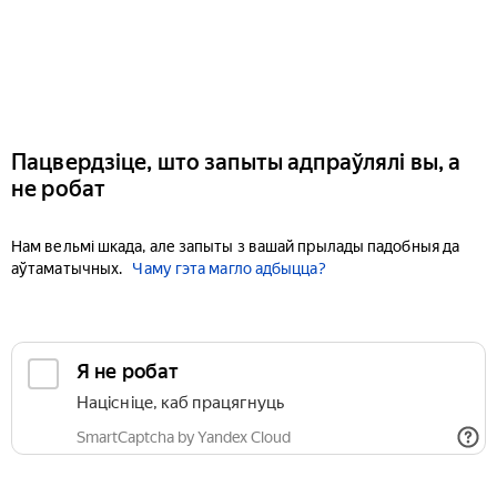
Пацвердзіце, што запыты адпраўлялі вы, а
не робат
Нам вельмі шкада, але запыты з вашай прылады падобныя да
аўтаматычных.
Чаму гэта магло адбыцца?
Я не робат
Націсніце, каб працягнуць
SmartCaptcha by Yandex Cloud