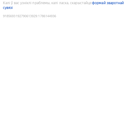
Калі ў вас узніклі праблемы, калі ласка, скарыстайце
формай зваротнай
сувязі
9185693192790613929
:
1786144936