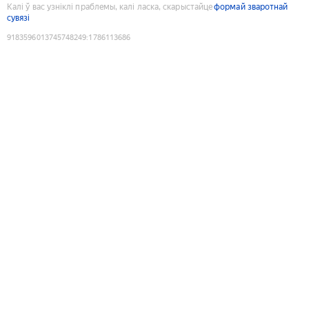
Калі ў вас узніклі праблемы, калі ласка, скарыстайце
формай зваротнай
сувязі
9183596013745748249
:
1786113686