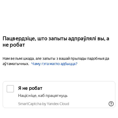
Пацвердзіце, што запыты адпраўлялі вы, а
не робат
Нам вельмі шкада, але запыты з вашай прылады падобныя да
аўтаматычных.
Чаму гэта магло адбыцца?
Я не робат
Націсніце, каб працягнуць
SmartCaptcha by Yandex Cloud