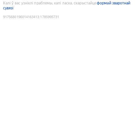
Калі ў вас узніклі праблемы, калі ласка, скарыстайце
формай зваротнай
сувязі
9175680196014163413
:
1785995731