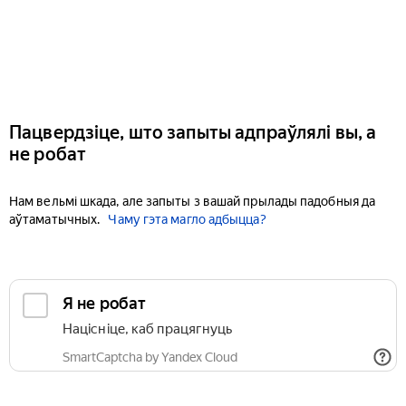
Пацвердзіце, што запыты адпраўлялі вы, а
не робат
Нам вельмі шкада, але запыты з вашай прылады падобныя да
аўтаматычных.
Чаму гэта магло адбыцца?
Я не робат
Націсніце, каб працягнуць
SmartCaptcha by Yandex Cloud