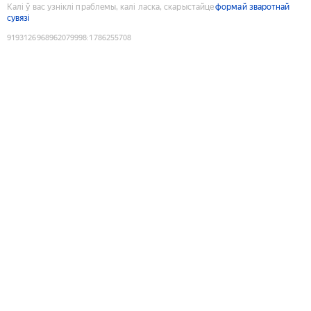
Калі ў вас узніклі праблемы, калі ласка, скарыстайце
формай зваротнай
сувязі
9193126968962079998
:
1786255708