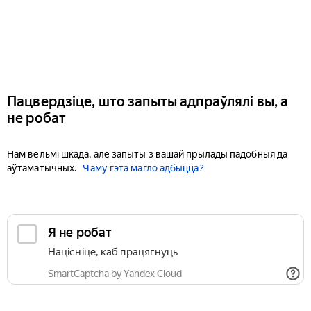
Пацвердзіце, што запыты адпраўлялі вы, а
не робат
Нам вельмі шкада, але запыты з вашай прылады падобныя да
аўтаматычных.
Чаму гэта магло адбыцца?
Я не робат
Націсніце, каб працягнуць
SmartCaptcha by Yandex Cloud